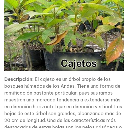
Descripción:
El cajeto es un árbol propio de los
bosques húmedos de los Andes. Tiene una forma de
ramificación bastante particular, pues sus ramas
muestran una marcada tendencia a extenderse más
en dirección horizontal que en dirección vertical. Las
hojas de este árbol son grandes, alcanzando más de
20 cm de longitud. Una de las características más
destacadas de estas hojas son los pelos grisáceos o