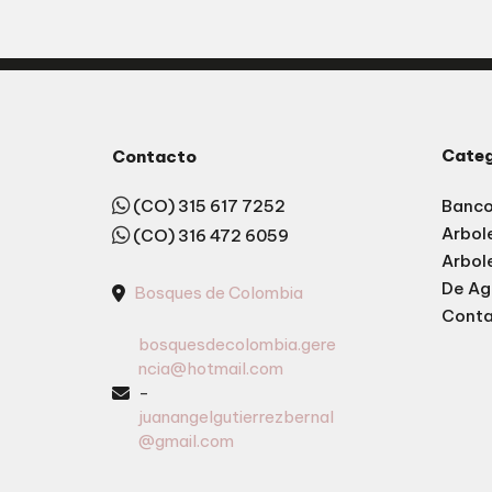
Categ
Contacto
(CO) 315 617 7252
Banco
Arbol
(CO) 316 472 6059
Arbol
De Ag
Bosques de Colombia
Cont
bosquesdecolombia.gere
ncia@hotmail.com
-
juanangelgutierrezbernal
@gmail.com