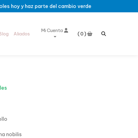
arte del cambio verde
Mi Cuenta
Blog
Aliados
0
les
llo
na nobilis