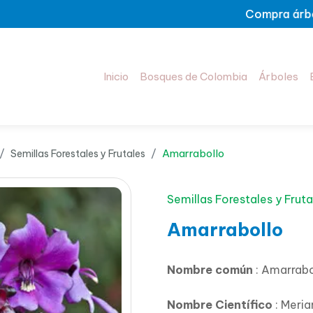
Compra árboles hoy y haz p
Inicio
Bosques de Colombia
Árboles
Amarrabollo
Semillas Forestales y Frutales
Semillas Forestales y Fruta
Amarrabollo
Nombre común
: Amarrabo
Nombre Científico
: Meria