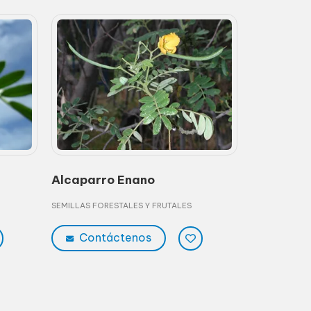
Alcaparro Enano
Achiote, 
SEMILLAS FORESTALES Y FRUTALES
SEMILLAS FOR
Contáctenos
Contá